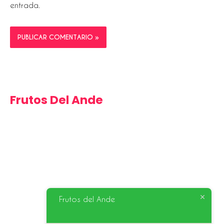
entrada.
Frutos Del Ande
La Cooperativa fue fundada en el 2013. Agrupa a 12
asociaciones de pequeños productores orgánicos y a
través de sus marcas, Campo Verde Ayacucho y Frutos
del Ande, se enfoca en brindar productos orgánicos de
calidad y certificados bajo las normas de producción
Frutos del Ande
orgánica y agroecológica, con el objetivo de acercar a
los pequeños productores con el consumidor final.