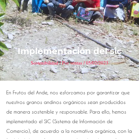
Implementación del sic
Sostenibilidad
/ Por
ventas
/
05/02/2023
Navegación
En Frutos del Ande, nos esforzamos por garantizar que
de
nuestros granos andinos orgánicos sean producidos
entradas
de manera sostenible y responsable. Para ello, hemos
implementado el SIC (Sistema de Información de
Comercio), de acuerdo a la normativa orgánica, con la