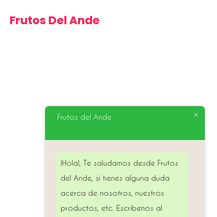
Frutos Del Ande
La Cooperativa fue fundada en el 2013. Agrupa a 12
asociaciones de pequeños productores orgánicos y a
través de sus marcas, Campo Verde Ayacucho y Frutos
del Ande, se enfoca en brindar productos orgánicos de
calidad y certificados bajo las normas de producción
Frutos del Ande
orgánica y agroecológica, con el objetivo de acercar a
los pequeños productores con el consumidor final.
¡Hola!, Te saludamos desde Frutos
del Ande, si tienes alguna duda
acerca de nosotros, nuestros
productos, etc. Escríbenos al